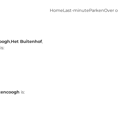
Home
Last-minute
Parken
Over 
oogh
,
Het Buitenhof
,
is:
tencoogh
is: