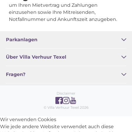
um Ihren Mietvertrag und Zahlungen
einzusehen sowie Ihre Mitreisenden,
Notfallnummer und Ankunftszeit anzugeben.
Parkanlagen
Bleekerscoogh
Het Buitenhof
Buytencoogh
Landleven
Waddenstaete
De Witte Hoek
Über Villa Verhuur Texel
Online erledigen / Service
Familie Zoetelief
Geschäftsbedingungen
Texel Inspiration
Fragen?
Kontakt
Häufig gestellte Fragen
Disclaimer
© Villa Verhuur Texel 2026
Wir verwenden Cookies
Wie jede andere Website verwendet auch diese