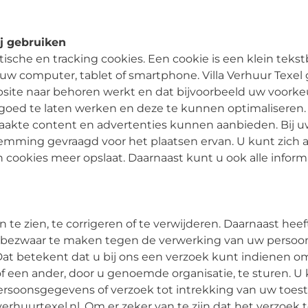
ij gebruiken
ytische en tracking cookies. Een cookie is een klein tek
uw computer, tablet of smartphone. Villa Verhuur Texel
website naar behoren werkt en dat bijvoorbeeld uw voor
oed te laten werken en deze te kunnen optimaliseren.
akte content en advertenties kunnen aanbieden. Bij u
temming gevraagd voor het plaatsen ervan. U kunt zich 
n cookies meer opslaat. Daarnaast kunt u ook alle inform
 te zien, te corrigeren of te verwijderen. Daarnaast h
 bezwaar te maken tegen de verwerking van uw persoon
at betekent dat u bij ons een verzoek kunt indienen o
een ander, door u genoemde organisatie, te sturen. U ku
ersoonsgegevens of verzoek tot intrekking van uw toe
huurtexel.nl. Om er zeker van te zijn dat het verzoek t