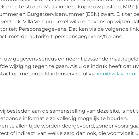
oek mee te sturen. Maak in deze kopie uw pasfoto, MRZ 
mmer en Burgerservicenummer (BSN) zwart. Dit ter be
verzoek. Villa Verhuur Texel wil u er tevens op wijzen d
toriteit Persoonsgegevens. Dat kan via de volgende link
tact-met-de-autoriteit-persoonsgegevens/tip-ons.
an uw gegevens serieus en neemt passende maatregelen
wijziging tegen te gaan. Als u de indruk heeft dat uw 
tact op met onze klantenservice of via
info@villaverhuur
j besteden aan de samenstelling van deze site, is het 
 getoonde informatie zo volledig mogelijk te houden.
en te allen tijde worden doorgevoerd, zonder voorafgaan
irect of indirect, van welke aard dan ook, die voortvloeit