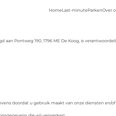
Home
Last-minute
Parken
Over 
estigd aan Pontweg 190, 1796 ME De Koog, is verantwoord
vens doordat u gebruik maakt van onze diensten en/of o
oonsgegevens die wij verwerken: