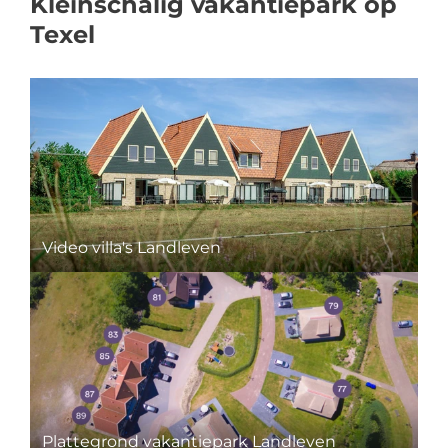
Kleinschalig vakantiepark op
Texel
Video villa's Landleven
Plattegrond vakantiepark Landleven