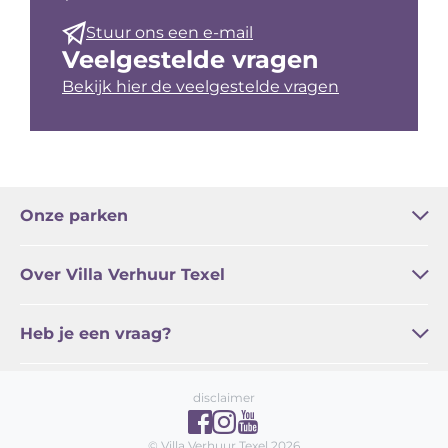
Stuur ons een e-mail
Veelgestelde vragen
Bekijk hier de veelgestelde vragen
Onze parken
Bleekerscoogh
Het Buitenhof
Buytencoogh
Landleven
Waddenstaete
De Witte Hoek
De Wije Blick
Over Villa Verhuur Texel
Regel online / Service
Familie Zoetelief
Actueel
Algemene voorwaarden
Vakantie Texel
Heb je een vraag?
Veelgestelde vragen
Contact
disclaimer
© Villa Verhuur Texel 2026