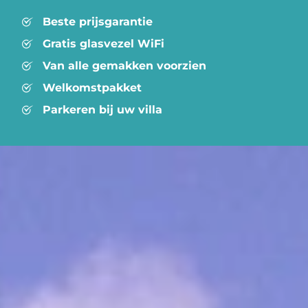
Beste prijsgarantie
Gratis glasvezel WiFi
Van alle gemakken voorzien
Welkomstpakket
Parkeren bij uw villa