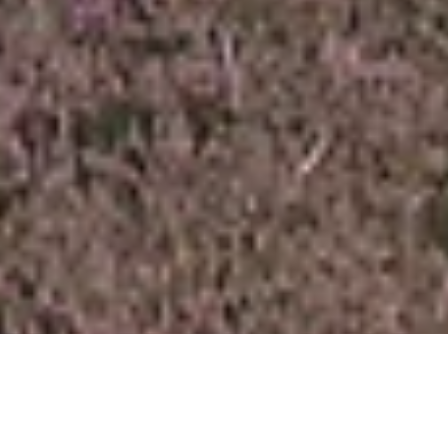
Home
Last-minute
Parken
Over ons
Contact