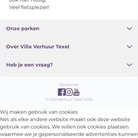
Veel fietsplezier!
Onze parken
Bleekerscoogh
Het Buitenhof
Buytencoogh
Landleven
Waddenstaete
De Witte Hoek
De Wije Blick
Over Villa Verhuur Texel
Regel online / Service
Familie Zoetelief
Actueel
Algemene voorwaarden
Vakantie Texel
Heb je een vraag?
Veelgestelde vragen
Contact
disclaimer
© Villa Verhuur Texel 2026
Wij maken gebruik van cookies
Net als elke andere website maakt ook deze website
gebruik van cookies. We willen ook cookies plaatsen
waarmee we je gepersonaliseerde advertenties kunnen