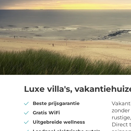
Luxe villa's, vakantiehui
Vakanti
Beste prijsgarantie
zonder 
Gratis WiFi
rustige
Uitgebreide wellness
Direct 