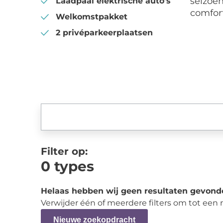
seizoen
Laadpaal elektrische auto's
comfor
Welkomstpakket
2 privéparkeerplaatsen
Filter op:
0
types
Helaas hebben wij geen resultaten gevond
Verwijder één of meerdere filters om tot een
Nieuwe zoekopdracht