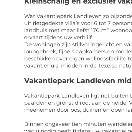
Kleinschalig en exclusief va
Wat Vakantiepark Landleven zo bijzonder
uit rietgedekte villa’s voor 6 tot 7 pe
landhuis met maar liefst 170 m² woonopp
ervaart tijdens uw verblijf.
De woningen zijn stijlvol ingericht en 
loungehoek, fijne slaapkamers en mode
beschikken over eigen wellnessfaciliteit
vakantiehuis, midden in de Texelse natu
Vakantiepark Landleven midd
Vakantiepark Landleven ligt net buiten
paarden en grenst direct aan de heide.
meenemen door bos, duinen en open la
Binnen ongeveer tien minuten wandelen d
wat u nodig heeft tijdens uw vakantie: g