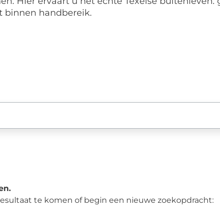
en. Hier ervaart u het echte Texelse buitenleven: 
t binnen handbereik.
en.
 resultaat te komen of begin een nieuwe zoekopdracht: