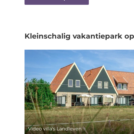
Kleinschalig vakantiepark op
Video villa's Landleven