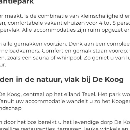
kantiepark
 maakt, is de combinatie van kleinschaligheid en
rsonen, comfortabele vakantiehuizen voor 4 tot 5 
ervlak. Alle accommodaties zijn ruim opgezet en l
van alle gemakken voorzien. Denk aan een complee
rne badkamers. Comfort en gemak staan voorop: 
en, zoals een sauna of whirlpool. Zo geniet u van
ur.
en in de natuur, vlak bij De Koog
 De Koog, centraal op het eiland Texel. Het park
 Vanuit uw accommodatie wandelt u zo het Kooger 
ndschap.
oor het bos bereikt u het levendige dorp De Koog
ezellige restaurantjes, terrassen, leuke winkels 