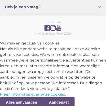
Regel online / Service
Familie Zoetelief
Actueel
Algemene voorwaarden
Vakantie Texel
Heb je een vraag?
Veelgestelde vragen
Contact
disclaimer
© Villa Verhuur Texel 2026
Wij maken gebruik van cookies
Net als elke andere website maakt ook deze website
gebruik van cookies. We willen ook cookies plaatsen
waarmee we je gepersonaliseerde advertenties kunnen
laten zien met interessante informatie en voordelige
aanbiedingen waarop je écht zit te wachten. Die
aanbiedingen baseren we op wat je op de website
bekijkt of op jouw persoonlijke interesses. Dus dingen
die je écht leuk vindt. Vind je dat ok?
Meer informatie over onze cookies.
Alles aanvaarden
Aangepast