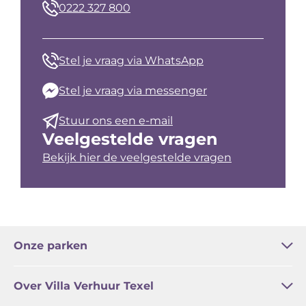
0222 327 800
Stel je vraag via WhatsApp
Stel je vraag via messenger
Stuur ons een e-mail
Veelgestelde vragen
Bekijk hier de veelgestelde vragen
Onze parken
Bleekerscoogh
Het Buitenhof
Buytencoogh
Landleven
Waddenstaete
De Witte Hoek
De Wije Blick
Over Villa Verhuur Texel