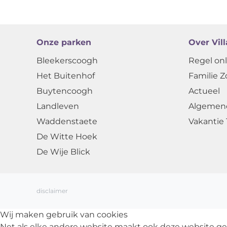
Onze parken
Over Vil
Bleekerscoogh
Regel onl
Het Buitenhof
Familie Z
Buytencoogh
Actueel
Landleven
Algemen
Waddenstaete
Vakantie 
De Witte Hoek
De Wije Blick
disclaimer
Wij maken gebruik van cookies
Net als elke andere website maakt ook deze website ge