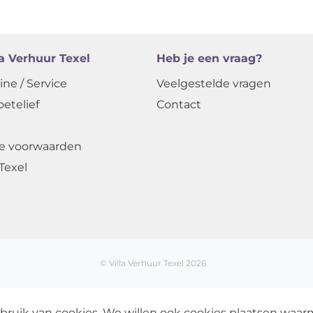
la Verhuur Texel
Heb je een vraag?
ine / Service
Veelgestelde vragen
oetelief
Contact
e voorwaarden
Texel
© Villa Verhuur Texel 2026
bruik van cookies. We willen ook cookies plaatsen waa