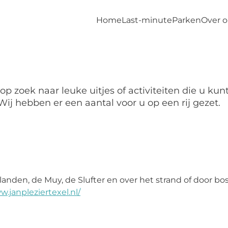
Home
Last-minute
Parken
Over 
op zoek naar leuke uitjes of activiteiten die u 
Wij hebben er een aantal voor u op een rij gezet.
anden, de Muy, de Slufter en over het strand of door bo
w.janpleziertexel.nl/