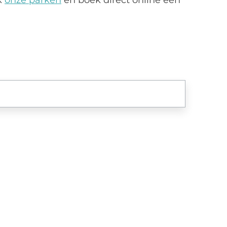
k
onze parken
en boek direct online een