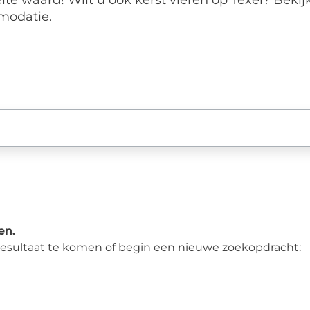
te waard! Wilt u ook kerst vieren op Texel? Bekij
odatie.
en.
 resultaat te komen of begin een nieuwe zoekopdracht: