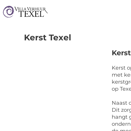
Kerst Texel
Kerst
Kerst o
met ker
kerstgr
op Texe
Naast d
Dit zor
hangt g
ondern