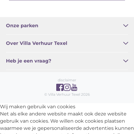
Onze parken
Bleekerscoogh
Het Buitenhof
Buytencoogh
Landleven
Waddenstaete
De Witte Hoek
De Wije Blick
Over Villa Verhuur Texel
Regel online / Service
Familie Zoetelief
Actueel
Algemene voorwaarden
Vakantie Texel
Heb je een vraag?
Veelgestelde vragen
Contact
disclaimer
© Villa Verhuur Texel 2026
Wij maken gebruik van cookies
Net als elke andere website maakt ook deze website
gebruik van cookies. We willen ook cookies plaatsen
waarmee we je gepersonaliseerde advertenties kunnen