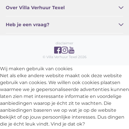
Bleekerscoogh
Het Buitenhof
Buytencoogh
Landleven
Waddenstaete
De Witte Hoek
De Wije Blick
Over Villa Verhuur Texel
Regel online / Service
Familie Zoetelief
Actueel
Algemene voorwaarden
Vakantie Texel
Heb je een vraag?
Veelgestelde vragen
Contact
disclaimer
© Villa Verhuur Texel 2026
Wij maken gebruik van cookies
Net als elke andere website maakt ook deze website
gebruik van cookies. We willen ook cookies plaatsen
waarmee we je gepersonaliseerde advertenties kunnen
laten zien met interessante informatie en voordelige
aanbiedingen waarop je écht zit te wachten. Die
aanbiedingen baseren we op wat je op de website
bekijkt of op jouw persoonlijke interesses. Dus dingen
die je écht leuk vindt. Vind je dat ok?