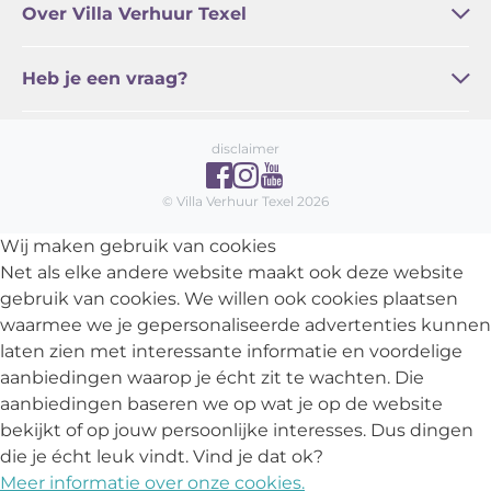
Over Villa Verhuur Texel
Regel online / Service
Familie Zoetelief
Actueel
Algemene voorwaarden
Vakantie Texel
Heb je een vraag?
Veelgestelde vragen
Contact
disclaimer
© Villa Verhuur Texel 2026
Wij maken gebruik van cookies
Net als elke andere website maakt ook deze website
gebruik van cookies. We willen ook cookies plaatsen
waarmee we je gepersonaliseerde advertenties kunnen
laten zien met interessante informatie en voordelige
aanbiedingen waarop je écht zit te wachten. Die
aanbiedingen baseren we op wat je op de website
bekijkt of op jouw persoonlijke interesses. Dus dingen
die je écht leuk vindt. Vind je dat ok?
Meer informatie over onze cookies.