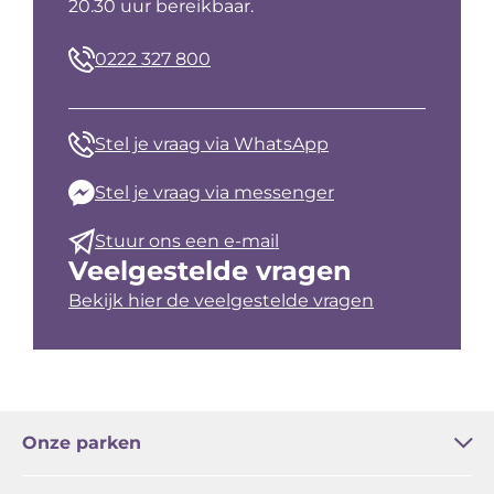
20.30 uur bereikbaar.
0222 327 800
Stel je vraag via WhatsApp
Stel je vraag via messenger
Stuur ons een e-mail
Veelgestelde vragen
Bekijk hier de veelgestelde vragen
Onze parken
Bleekerscoogh
Het Buitenhof
Buytencoogh
Landleven
Waddenstaete
De Witte Hoek
De Wije Blick