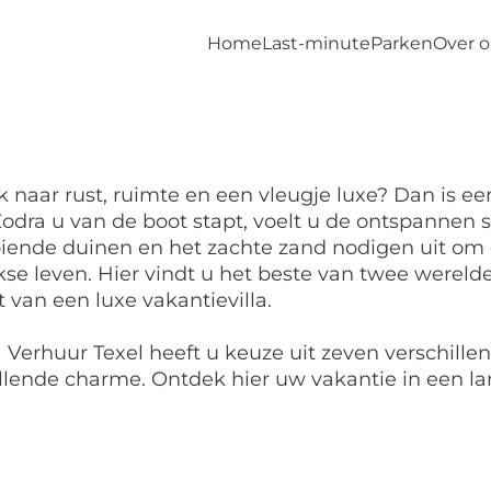
Home
Last-minute
Parken
Over 
 naar rust, ruimte en een vleugje luxe? Dan is ee
Zodra u van de boot stapt, voelt u de ontspannen sf
oiende duinen en het zachte zand nodigen uit om
kse leven. Hier vindt u het beste van twee wereld
 van een luxe vakantievilla.
la Verhuur Texel heeft u keuze uit zeven verschill
llende charme. Ontdek hier uw vakantie in een la