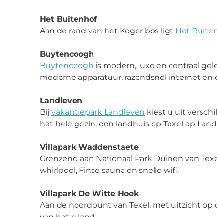
Het Buitenhof
Aan de rand van het Koger bos ligt
Het Buite
Buytencoogh
Buytencoogh
is modern, luxe en centraal ge
moderne apparatuur, razendsnel internet en e
Landleven
Bij
vakantiepark Landleven
kiest u uit versch
het hele gezin, een landhuis op Texel op Landl
Villapark Waddenstaete
Grenzend aan Nationaal Park Duinen van Texe
whirlpool, Finse sauna en snelle wifi.
Villapark De Witte Hoek
Aan de noordpunt van Texel, met uitzicht op d
van het eiland.