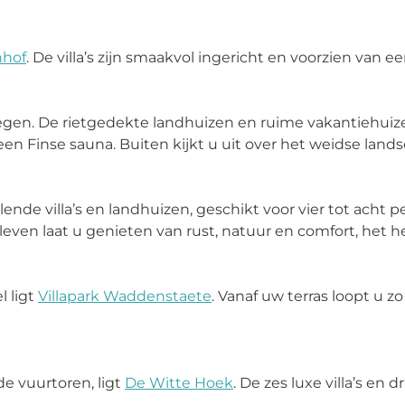
nhof
. De villa’s zijn smaakvol ingericht en voorzien van e
legen. De rietgedekte landhuizen en ruime vakantiehuiz
en Finse sauna. Buiten kijkt u uit over het weidse land
illende villa’s en landhuizen, geschikt voor vier tot ach
even laat u genieten van rust, natuur en comfort, het he
l ligt
Villapark Waddenstaete
. Vanaf uw terras loopt u zo
e vuurtoren, ligt
De Witte Hoek
. De zes luxe villa’s en 