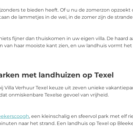
 bijzonders te bieden heeft. Of u nu de zomerzon opzoekt o
staan de lammetjes in de wei, in de zomer zijn de stranden
iets fijner dan thuiskomen in uw eigen villa. De haard aa
oen van haar mooiste kant zien, en uw landhuis vormt het
arken met landhuizen op Texel
ij Villa Verhuur Texel keuze uit zeven unieke vakantiepar
 dat onmiskenbare Texelse gevoel van vrijheid.
eekerscoogh
, een kleinschalig en sfeervol park met elf r
r minuten naar het strand. Een landhuis op Texel op Blee