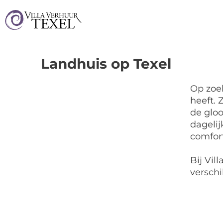
Landhuis op Texel
Op zoek
heeft. 
de glo
dagelij
comfort
Bij Vil
verschi