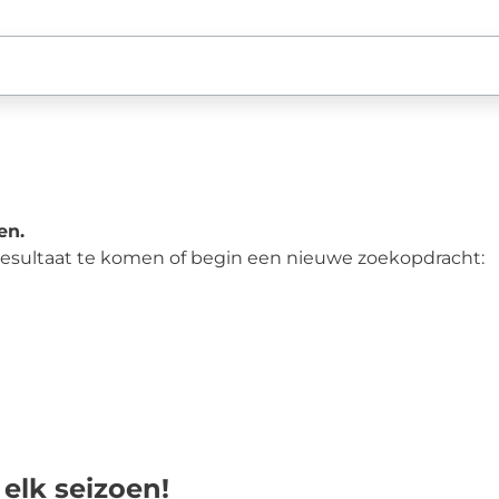
en.
 resultaat te komen of begin een nieuwe zoekopdracht:
 elk seizoen!